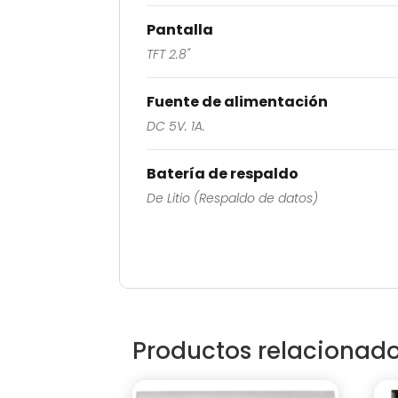
Pantalla
TFT 2.8"
Fuente de alimentación
DC 5V. 1A.
Batería de respaldo
De Litio (Respaldo de datos)
Productos relacionad